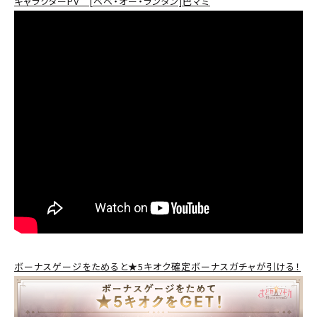
キャラクターPV [ベベ・オー・ランタン]巴マミ
ボーナスゲージをためると★5キオク確定ボーナスガチャが引ける！