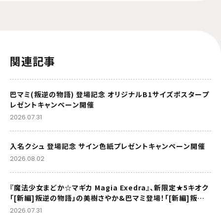
関連記事
巴マミ(叛逆の物語) 登場記念 オリジナルB1サイズポスタープ
レゼントキャンペーン開催
2026.07.31
入名クシュ 登場記念 サイン色紙プレゼントキャンペーン開催
2026.08.02
『魔法少女まどか☆マギカ Magia Exedra』、新限定★5キオク
「[新編]叛逆の物語」の美樹さやか&巴マミ登場！「[新編]叛逆
の物語」リバイバル上映記念でマギカストーン最大9,000個も
2026.07.31
らえる！