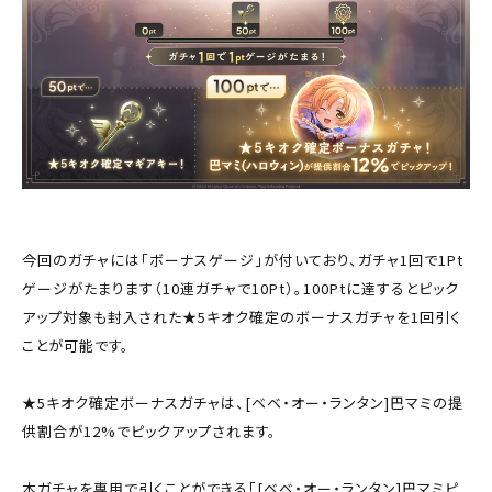
今回のガチャには「ボーナスゲージ」が付いており、ガチャ1回で1Pt
ゲージがたまります（10連ガチャで10Pt）。100Ptに達するとピック
アップ対象も封入された★5キオク確定のボーナスガチャを1回引く
ことが可能です。
★5キオク確定ボーナスガチャは、[ベベ・オー・ランタン]巴マミの提
供割合が12%でピックアップされます。
本ガチャを専用で引くことができる「[ベベ・オー・ランタン]巴マミピ