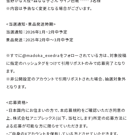
雪野かなえ役・森なな子さん サイン色紙 …… 3名様
※内容は予告なく変更となる場合がございます。
<当選通知・景品発送時期>
当選通知：2026年1月~2月中予定
景品発送：2025年2月中～3月中予定
※すでに@madoka_exedraをフォローされている方は、対象投稿
に指定のハッシュタグをつけて引用リポストのみで応募完了となり
ます。
※非公開設定のアカウントで引用リポストされた場合、抽選対象外
となります。
<応募資格>
・日本国内にお住まいの方で、本応募規約をご確認いただき同意の
上、株式会社アニプレックス(以下、当社とします)所定の応募方法に
よる応募が可能な方に限らせていただきます。
・ご自身のXアカウントを保有している方とさせていただきます。