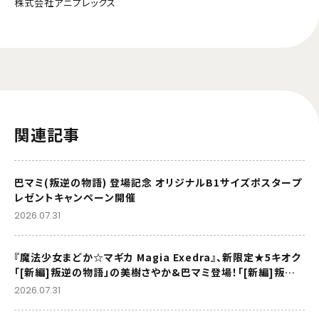
株式会社アニプレックス
関連記事
巴マミ(叛逆の物語) 登場記念 オリジナルB1サイズポスタープ
レゼントキャンペーン開催
2026.07.31
『魔法少女まどか☆マギカ Magia Exedra』、新限定★5キオク
「[新編]叛逆の物語」の美樹さやか&巴マミ登場！「[新編]叛逆
の物語」リバイバル上映記念でマギカストーン最大9,000個も
2026.07.31
らえる！