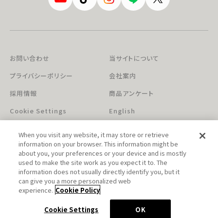
お問い合わせ
当サイトについて
プライバシーポリシー
会社案内
採用情報
商品アンケート
Cookie Settings
English
When you visit any website, it may store or retrieve
information on your browser. This information might be
about you, your preferences or your device and is mostly
used to make the site work as you expect it to. The
information does not usually directly identify you, but it
can give you a more personalized web
このホームページに掲載されている著作物の無断利用を禁じます。
experience.
Cookie Policy
© Aniplex Inc. All rights reserved.
Cookie Settings
OK