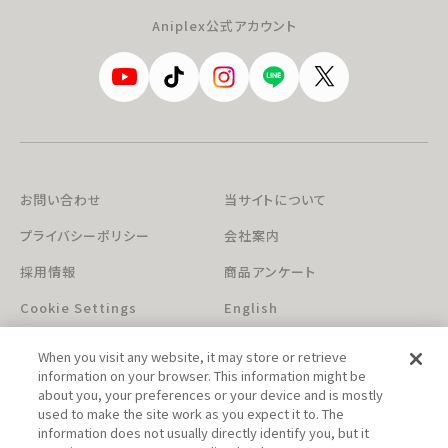
Aniplex公式アカウント
お問い合わせ
当サイトについて
プライバシーポリシー
会社案内
採用情報
商品アンケート
Cookie Settings
English
When you visit any website, it may store or retrieve
information on your browser. This information might be
about you, your preferences or your device and is mostly
used to make the site work as you expect it to. The
information does not usually directly identify you, but it