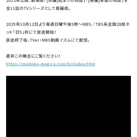
2012年公開、劇場版「[前編]始まりの物語」「[後編]永遠の物語」を
全11話のTVシリーズとして再編成。
2025年10月12日より毎週日曜午後5時～MBS／TBS系全国28局ネ
ット「日5」枠にて放送開始！
放送終了後、TVer・MBS動画イズムにて配信。
是非この機会にご覧ください！
https://madoka-magica.com/tv/index.html