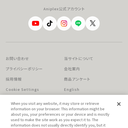
Aniplex公式アカウント
お問い合わせ
当サイトについて
プライバシーポリシー
会社案内
採用情報
商品アンケート
Cookie Settings
English
When you visit any website, it may store or retrieve
information on your browser. This information might be
about you, your preferences or your device and is mostly
used to make the site work as you expect it to. The
information does not usually directly identify you, but it