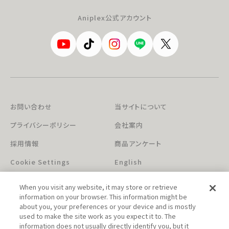
Aniplex公式アカウント
お問い合わせ
当サイトについて
プライバシーポリシー
会社案内
採用情報
商品アンケート
Cookie Settings
English
When you visit any website, it may store or retrieve
information on your browser. This information might be
about you, your preferences or your device and is mostly
used to make the site work as you expect it to. The
information does not usually directly identify you, but it