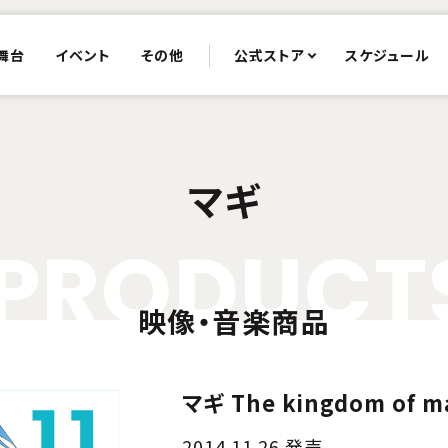
舞台
イベント
その他
公式ストア
スケジュール
マギ
P
R
O
D
U
C
T
映像・音楽商品
マギ The kingdom of ma
2014.11.26 発売