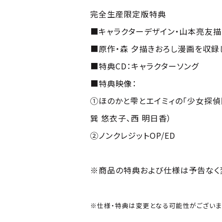
完全生産限定版特典
■キャラクターデザイン・山本亮友
■原作・森 夕描きおろし漫画を収録
■特典CD：キャラクターソング
■特典映像：
①ほのかと雫とエイミィの「少女探偵
巽 悠衣子、西 明日香）
②ノンクレジットOP/ED
※商品の特典および仕様は予告なく
※仕様・特典は変更となる可能性がございま