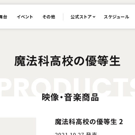
舞台
イベント
その他
公式ストア
スケジュール
魔法科高校の優等生
P
R
O
D
U
C
T
映像・音楽商品
魔法科高校の優等生 2
2021.10.27 発売