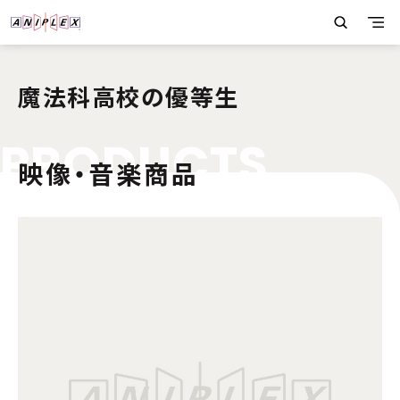
魔法科高校の優等生
P
R
O
D
U
C
T
S
映像・音楽商品