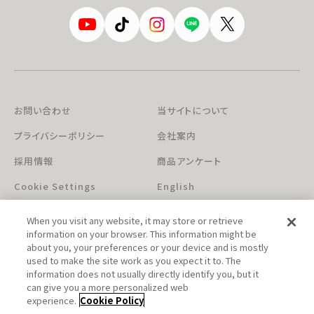
お問い合わせ
当サイトについて
プライバシーポリシー
会社案内
採用情報
商品アンケート
Cookie Settings
English
When you visit any website, it may store or retrieve
information on your browser. This information might be
about you, your preferences or your device and is mostly
used to make the site work as you expect it to. The
information does not usually directly identify you, but it
can give you a more personalized web
このホームページに掲載されている著作物の無断利用を禁じます。
experience.
Cookie Policy