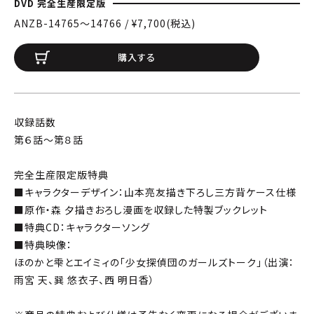
DVD 完全生産限定版
ANZB-14765〜14766 / ¥7,700(税込)
購入する
収録話数
第６話～第８話
完全生産限定版特典
■キャラクターデザイン：山本亮友描き下ろし三方背ケース仕様
■原作・森 夕描きおろし漫画を収録した特製ブックレット
■特典CD：キャラクターソング
■特典映像：
ほのかと雫とエイミィの「少女探偵団のガールズトーク」（出演：
雨宮 天、巽 悠衣子、西 明日香）