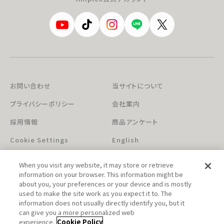
お問い合わせ
当サイトについて
プライバシーポリシー
会社案内
採用情報
商品アンケート
Cookie Settings
English
When you visit any website, it may store or retrieve
information on your browser. This information might be
about you, your preferences or your device and is mostly
used to make the site work as you expect it to. The
information does not usually directly identify you, but it
can give you a more personalized web
このホームページに掲載されている著作物の無断利用を禁じます。
experience.
Cookie Policy