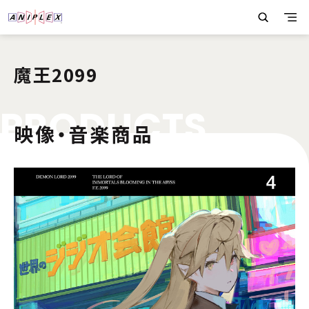
魔王2099
P
R
O
D
U
C
T
S
映像・音楽商品