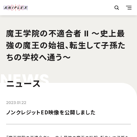
魔王学院の不適合者 Ⅱ ～史上最
強の魔王の始祖、転生して子孫た
ちの学校へ通う～
N
E
W
S
ニュース
2023.01.22
ノンクレジットED映像を公開しました