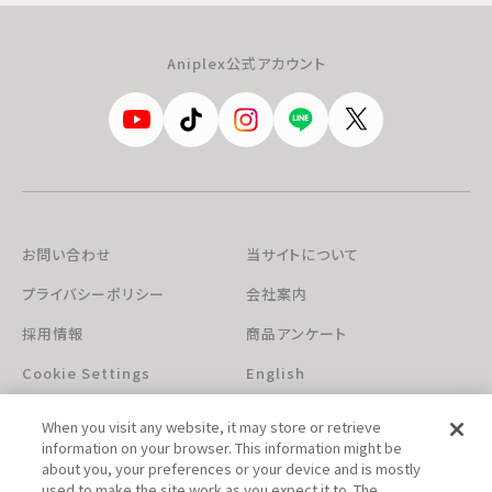
Aniplex公式アカウント
お問い合わせ
当サイトについて
プライバシーポリシー
会社案内
採用情報
商品アンケート
Cookie Settings
English
When you visit any website, it may store or retrieve
information on your browser. This information might be
about you, your preferences or your device and is mostly
used to make the site work as you expect it to. The