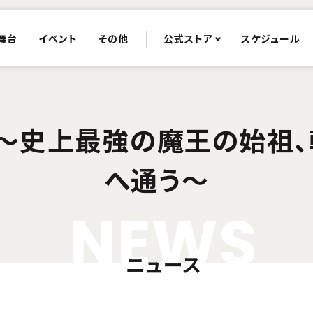
舞台
イベント
その他
公式ストア
スケジュール
 ～史上最強の魔王の始祖
へ通う～
N
E
W
S
ニュース