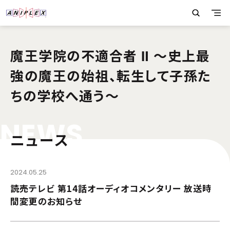
魔王学院の不適合者 Ⅱ ～史上最
強の魔王の始祖、転生して子孫た
ちの学校へ通う～
N
E
W
S
ニュース
2024.05.25
読売テレビ 第14話オーディオコメンタリー 放送時
間変更のお知らせ