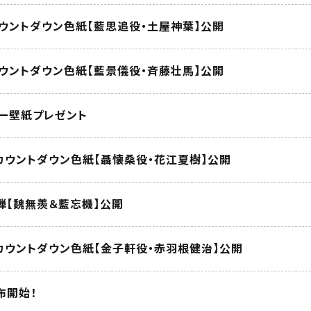
カウントダウン色紙【藍思追役・土屋神葉】公開
カウントダウン色紙【藍景儀役・斉藤壮馬】公開
ダー壁紙プレゼント
！カウントダウン色紙【聶懐桑役・花江夏樹】公開
弾【魏無羨＆藍忘機】公開
！カウントダウン色紙【金子軒役・赤羽根健治】公開
布開始！