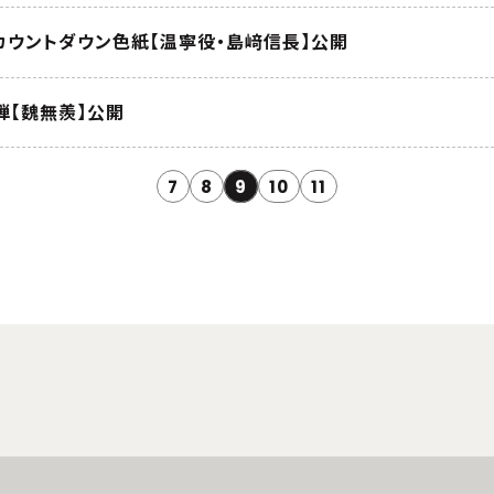
！カウントダウン色紙【温寧役・島﨑信長】公開
弾【魏無羨】公開
7
8
9
10
11