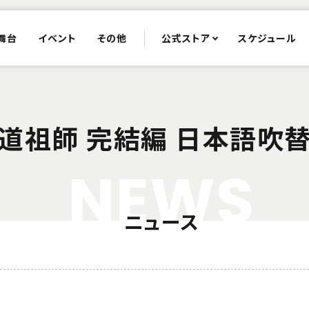
舞台
イベント
その他
公式ストア
スケジュール
道祖師 完結編 日本語吹
N
E
W
S
ニュース
！