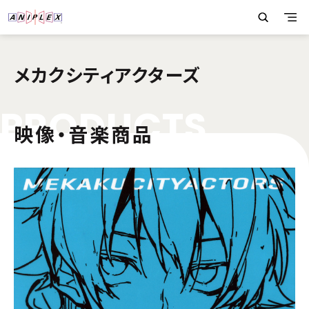
メカクシティアクターズ
P
R
O
D
U
C
T
S
映像・音楽商品