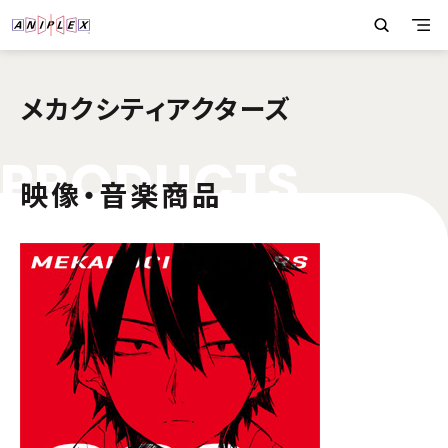
メカクシティアクターズ
P
R
O
D
U
C
T
S
映像・音楽商品