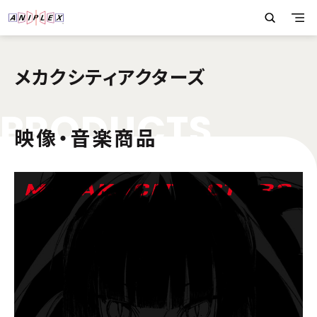
メカクシティアクターズ
P
R
O
D
U
C
T
S
映像・音楽商品