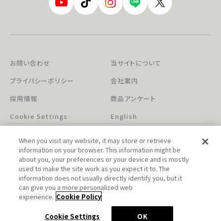
お問い合わせ
当サイトについて
プライバシーポリシー
会社案内
採用情報
商品アンケート
Cookie Settings
English
When you visit any website, it may store or retrieve
information on your browser. This information might be
about you, your preferences or your device and is mostly
used to make the site work as you expect it to. The
information does not usually directly identify you, but it
can give you a more personalized web
このホームページに掲載されている著作物の無断利用を禁じます。
experience.
Cookie Policy
© Aniplex Inc. All rights reserved.
Cookie Settings
OK