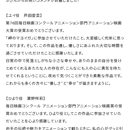
ぶさんからお祝いコメントが到着しました！
【ユイ役 芦田愛菜】
第76回毎日映画コンクールアニメーション部門アニメーション映画
大賞の受賞おめでとうございます。
「岬のマヨイガ」に参加させていただけたこと、大変嬉しく光栄に思っ
ております。そして、この作品を通し、優しさにあふれた大切な時間を
過ごさせていただけたことに感謝いたします。
日常の中で見落としがちな小さな幸せや、ありのままの自分を受け
とめてくれるあたたな人の存在が、こんなにも人の心に勇気を持た
せてくれるということに、改めて気づくことができた素敵な作品です。
これからも多くの方々に‟優しさ″と‟幸せ”が届きますように。
【ひより役 粟野咲莉】
毎日映画コンクール アニメーション部門アニメーション映画賞の受
賞おめでとうございます。ひより役としてこの作品に参加させていた
だいたことを心より感謝しています。
岩手の伝統や魅力をアニメーションで観たときに、私の心がグッと引