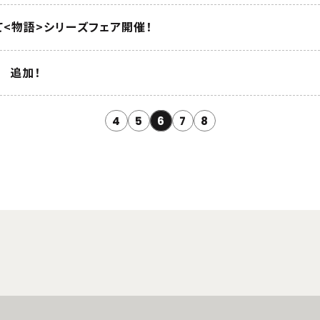
て<物語>シリーズフェア開催！
 追加！
4
5
6
7
8