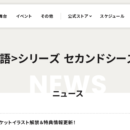
舞台
イベント
その他
公式ストア
スケジュール
物語>シリーズ セカンドシー
N
E
W
S
ニュース
ャケットイラスト解禁＆特典情報更新！