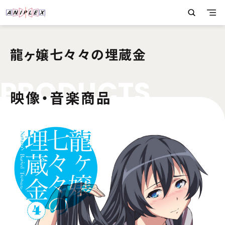
龍ヶ嬢七々々の埋蔵金
P
R
O
D
U
C
T
S
映像・音楽商品