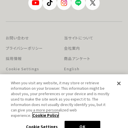
お問い合わせ
当サイトについて
プライバシーポリシー
会社案内
採用情報
商品アンケート
Cookie Settings
English
When you visit any website, it may store or retrieve
information on your browser. This information might be
about you, your preferences or your device and is mostly
used to make the site work as you expect it to. The
information does not usually directly identify you, but it
can give you a more personalized web
このホームページに掲載されている著作物の無断利用を禁じます。
experience.
Cookie Policy
© Aniplex Inc. All rights reserved.
Cookie Settings
OK