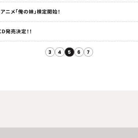
回アニメ「俺の妹」検定開始！
 CD発売決定！！
3
4
5
6
7