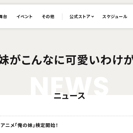
舞台
イベント
その他
公式ストア
スケジュール
妹がこんなに可愛いわけ
N
E
W
S
ニュース
回アニメ「俺の妹」検定開始！