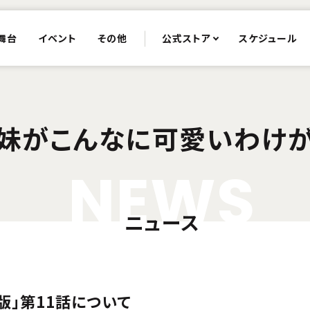
舞台
イベント
その他
公式ストア
スケジュール
妹がこんなに可愛いわけ
N
E
W
S
ニュース
ル版」第11話について