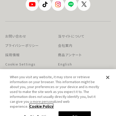
お問い合わせ
当サイトについて
プライバシーポリシー
会社案内
採用情報
商品アンケート
Cookie Settings
English
When you visit any website, it may store or retrieve
information on your browser. This information might be
about you, your preferences or your device and is mostly
used to make the site work as you expect it to. The
information does not usually directly identify you, but it
can give you a more personalized web
このホームページに掲載されている著作物の無断利用を禁じます。
experience.
Cookie Policy
© Aniplex Inc. All rights reserved.