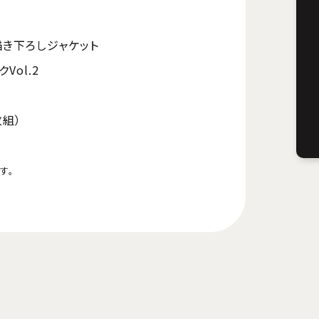
描き下ろしジャケット
Vol.2
枚組）
す。