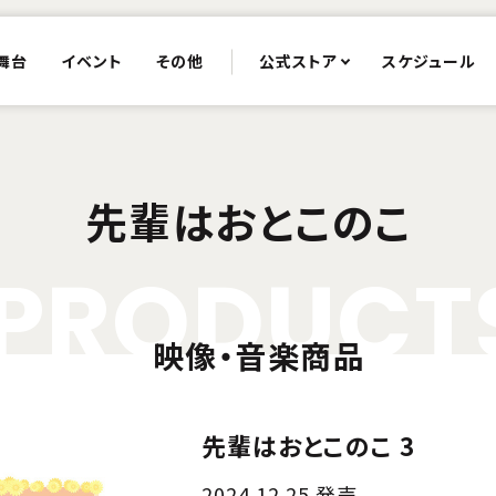
舞台
イベント
その他
公式ストア
スケジュール
先輩はおとこのこ
P
R
O
D
U
C
T
映像・音楽商品
先輩はおとこのこ 3
2024.12.25 発売