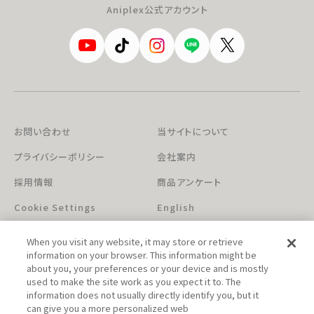
Aniplex公式アカウント
お問い合わせ
当サイトについて
プライバシーポリシー
会社案内
採用情報
商品アンケート
Cookie Settings
English
When you visit any website, it may store or retrieve
information on your browser. This information might be
about you, your preferences or your device and is mostly
used to make the site work as you expect it to. The
information does not usually directly identify you, but it
can give you a more personalized web