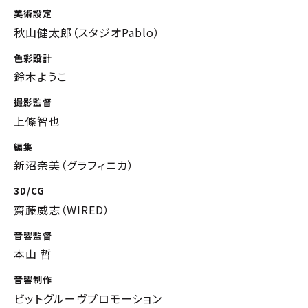
美術設定
秋山健太郎（スタジオPablo）
色彩設計
鈴木ようこ
撮影監督
上條智也
編集
新沼奈美（グラフィニカ）
3D/CG
齋藤威志（WIRED）
音響監督
本山 哲
音響制作
ビットグルーヴプロモーション