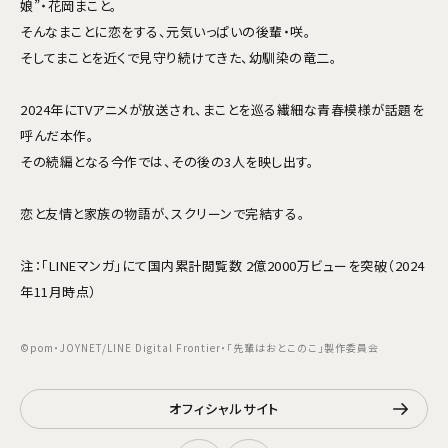
娘”・花岡まこと。
そんなまことに恋をする、元気いっぱいの後輩・咲。
そしてまことを近くで見守り続けてきた、幼馴染の竜二。
2024年にTVアニメが放送され、まことを巡る繊細な青春模様が話題を
呼んだ本作。
その続編となる今作では、その後の3人を映し出す。
恋と友情と家族の物語が、スクリーンで完結する――。
注：「LINEマンガ」にて国内累計閲覧数 2億2000万ビューを突破（2024
年11月時点）
©pom・JOYNET/LINE Digital Frontier・「先輩はおとこのこ」製作委員会
オフィシャルサイト