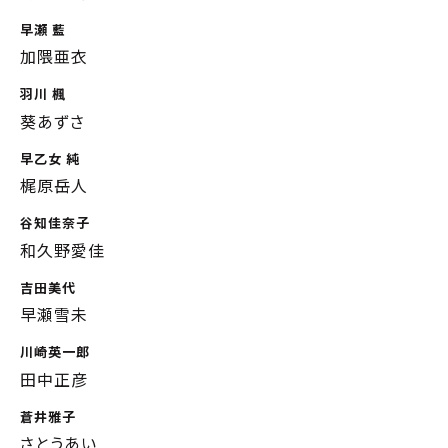
早瀬 藍
加隈亜衣
羽川 楓
葵あずさ
早乙女 純
梶原岳人
谷知佳奈子
和久野愛佳
吉田美代
早瀬雪未
川崎英一郎
田中正彦
蒼井雅子
さとうあい