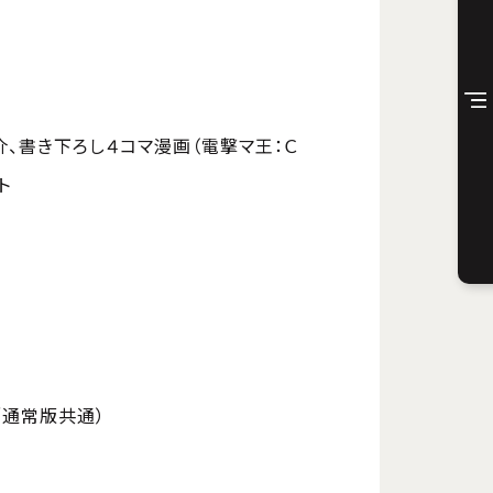
介、書き下ろし４コマ漫画（電撃マ王：Ｃ
ト
／通常版共通）