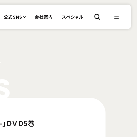
公式SNS
会社案内
スペシャル
-
S
ul-」ＤＶＤ5巻