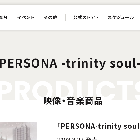
舞台
イベント
その他
公式ストア
スケジュール
PERSONA -trinity soul
P
R
O
D
U
C
T
映像・音楽商品
「PERSONA-trinity so
2008.8.27 発売