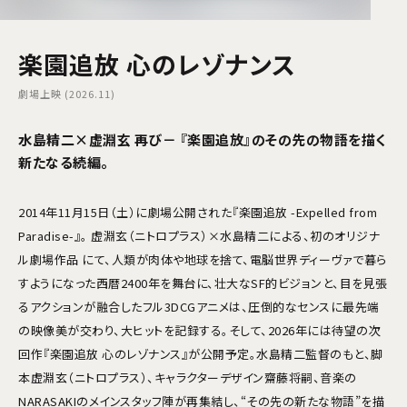
楽園追放 心のレゾナンス
劇場上映 (2026.11)
水島精二×虚淵玄 再び－ 『楽園追放』のその先の物語を描く
新たなる続編。
2014年11月15日（土）に劇場公開された『楽園追放 -Expelled from
Paradise-』。 虚淵玄（ニトロプラス）×水島精二による、初のオリジナ
ル劇場作品 にて、人類が肉体や地球を捨て、電脳世界ディーヴァで暮ら
すようになった西暦2400年を舞台に、壮大なSF的ビジョンと、目を見張
るアクションが融合したフル3DCGアニメは、圧倒的なセンスに最先端
の映像美が交わり、大ヒットを記録する。そして、2026年には待望の次
回作『楽園追放 心のレゾナンス』が公開予定。水島精二監督のもと、脚
本虚淵玄（ニトロプラス）、キャラクターデザイン齋藤将嗣、音楽の
NARASAKIのメインスタッフ陣が再集結し、“その先の新たな物語”を描