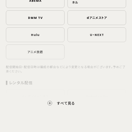
ABEMA
ネル
DMM TV
dアニメストア
Hulu
U-NEXT
アニメ放題
配信開始日・配信日時は編成の都合などにより変更となる場合がございます。予めご了
承ください。
レンタル配信
バンダイチャンネル
Rakuten TV
すべて見る
ビデオマーケット
ビデックス
配信開始日・配信日時は編成の都合などにより変更となる場合がございます。予めご了