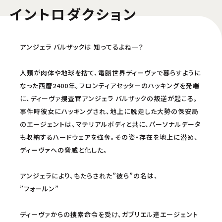
承ください。
イントロダクション
アンジェラ バルザックは 知ってるよね―？
人類が肉体や地球を捨て、電脳世界ディーヴァで暮らすように
なった西暦2400年。フロンティアセッターのハッキングを発端
に、ディーヴァ捜査官アンジェラ バルザックの叛逆が起こる。
事件時彼女にハッキングされ、地上に脱走した大勢の保安局
のエージェントは、マテリアルボディと共に、パーソナルデータ
も収納するハードウェアを強奪。その姿・存在を地上に潜め、
ディーヴァへの脅威と化した。
アンジェラにより、もたらされた”彼ら”の名は、
”フォールン”
ディーヴァからの捜索命令を受け、ガブリエル達エージェント