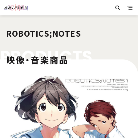
ROBOTICS;NOTES
P
R
O
D
U
C
T
S
映像・音楽商品