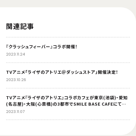
関連記事
『クラッシュフィーバー』コラボ開催！
2023.11.24
TVアニメ「ライザのアトリエ＠ダッシュストア」開催決定！
2023.10.26
TVアニメ『ライザのアトリエ』コラボカフェが東京(池袋)・愛知
(名古屋)・大阪(心斎橋)の3都市でSMILE BASE CAFEにて開
催決定！
2023.11.07