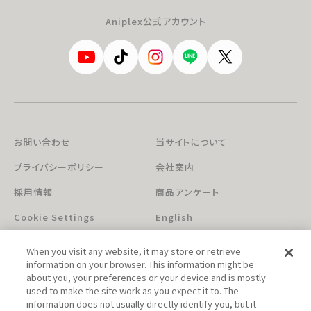
Aniplex公式アカウント
お問い合わせ
当サイトについて
プライバシーポリシー
会社案内
採用情報
商品アンケート
Cookie Settings
English
When you visit any website, it may store or retrieve
information on your browser. This information might be
about you, your preferences or your device and is mostly
used to make the site work as you expect it to. The
information does not usually directly identify you, but it