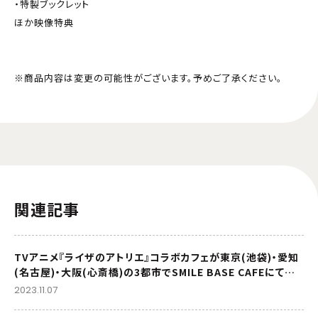
・特製ブックレット
ほか映像特典
※商品内容は変更の可能性がございます。予めご了承ください。
関連記事
TVアニメ『ライザのアトリエ』コラボカフェが東京(池袋)・愛知
(名古屋)・大阪(心斎橋)の3都市でSMILE BASE CAFEにて開
催決定！
2023.11.07