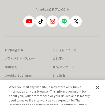
Aniplex公式アカウント
お問い合わせ
当サイトについて
プライバシーポリシー
会社案内
採用情報
商品アンケート
Cookie Settings
English
When you visit any website, it may store or retrieve
information on your browser. This information might be
about you, your preferences or your device and is mostly
used to make the site work as you expect it to. The
information does not usually directly identify you, but it