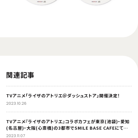
関連記事
TVアニメ「ライザのアトリエ＠ダッシュストア」開催決定！
2023.10.26
TVアニメ『ライザのアトリエ』コラボカフェが東京(池袋)・愛知
(名古屋)・大阪(心斎橋)の3都市でSMILE BASE CAFEにて開
催決定！
2023.11.07