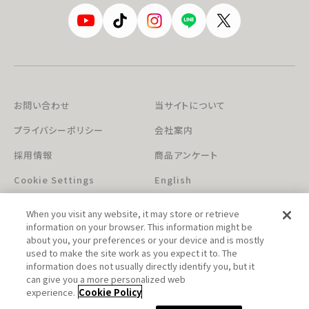
お問い合わせ
当サイトについて
プライバシーポリシー
会社案内
採用情報
商品アンケート
Cookie Settings
English
When you visit any website, it may store or retrieve
information on your browser. This information might be
about you, your preferences or your device and is mostly
used to make the site work as you expect it to. The
information does not usually directly identify you, but it
can give you a more personalized web
このホームページに掲載されている著作物の無断利用を禁じます。
experience.
Cookie Policy