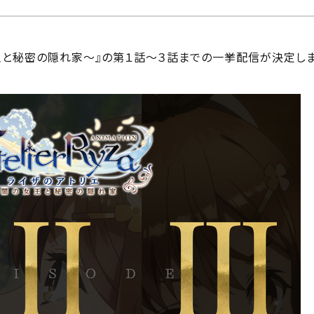
王と秘密の隠れ家～』の第１話～３話までの一挙配信が決定しま