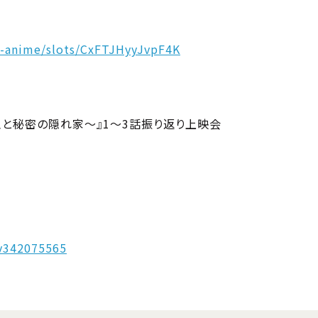
a-anime/slots/CxFTJHyyJvpF4K
王と秘密の隠れ家～』1～3話振り返り上映会
lv342075565