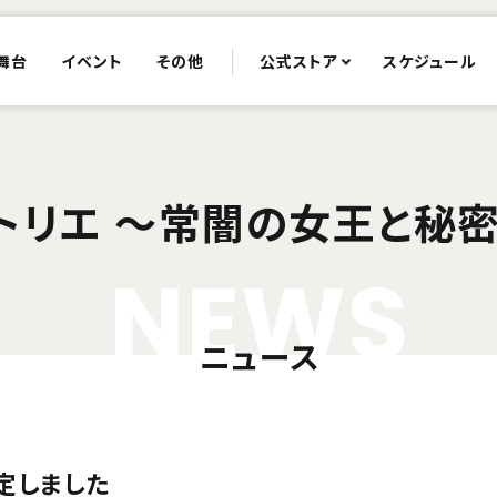
舞台
イベント
その他
公式ストア
スケジュール
トリエ 〜常闇の女王と秘
N
E
W
S
ニュース
定しました