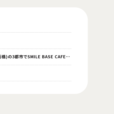
TVアニメ『ライザのアトリエ』コラボカフェが東京(池袋)・愛知(名古屋)・大阪(心斎橋)の3都市でSMILE BASE CAFEにて開催決定！