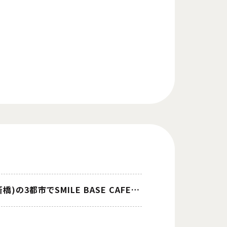
TVアニメ『ライザのアトリエ』コラボカフェが東京(池袋)・愛知(名古屋)・大阪(心斎橋)の3都市でSMILE BASE CAFEにて開催決定！