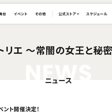
舞台
イベント
その他
公式ストア
スケジュール
トリエ 〜常闇の女王と秘
N
E
W
S
ニュース
ベント開催決定！