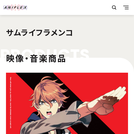
サムライフラメンコ
P
R
O
D
U
C
T
S
映像・音楽商品