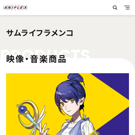
サムライフラメンコ
P
R
O
D
U
C
T
S
映像・音楽商品