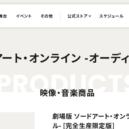
舞台
イベント
その他
公式ストア
スケジュール
ート・オンライン -オーデ
P
R
O
D
U
C
T
映像・音楽商品
劇場版 ソードアート・オン
ル- [完全生産限定版]