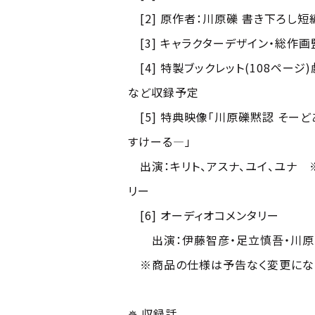
[2] 原作者：川原礫 書き下ろし短編
[3] キャラクターデザイン・総作
[4] 特製ブックレット(108ペー
など収録予定
[5] 特典映像「川原礫黙認 そー
すけーる―」
出演：キリト、アスナ、ユイ、ユナ 
リー
[6] オーディオコメンタリー
出演：伊藤智彦・足立慎吾・川原 
※商品の仕様は予告なく変更にな
✵ 収録話