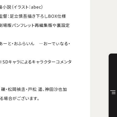
小説（イラスト：abec）
画監督：足立慎吾描き下ろしBOX仕様
ジ)劇場版パンフレット再編集版や裏設定
どあーと・おふらいん ―おーでぃなる・
※SDキャラによるキャラクターコメンタ
礫・松岡禎丞・戸松 遥、神田沙也加
る場合がございます。