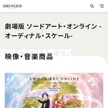
劇場版 ソードアート・オンライン -
オーディナル・スケール-
P
R
O
D
U
C
T
S
映像・音楽商品