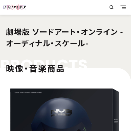
劇場版 ソードアート・オンライン -
オーディナル・スケール-
P
R
O
D
U
C
T
S
映像・音楽商品