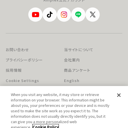
お問い合わせ
当サイトについて
プライバシーポリシー
会社案内
採用情報
商品アンケート
Cookie Settings
English
When you visit any website, it may store or retrieve
information on your browser. This information might be
about you, your preferences or your device and is mostly
used to make the site work as you expect it to. The
information does not usually directly identify you, but it
can give you a more personalized web
このホームページに掲載されている著作物の無断利用を禁じます。
experience.
Cookie Policy