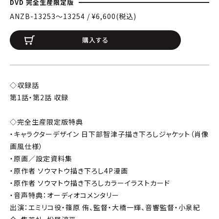
DVD 完全生産限定版
ANZB-13253〜13254 / ¥6,600(税込)
購入する
◇収録話
第1話・第2話 収録
◇完全生産限定版特典
・キャラクターデザイン 日下部智津子描き下ろしジャケット（肖像
画風仕様）
・原画／設定資料集
・原作者 ソウマトウ描き下ろし4P漫画
・原作者 ソウマトウ描き下ろしカラーイラストカード
・音声特典：オーディオコメンタリー
出演：エミリコ役・篠原 侑、監督・大橋一輝、音響監督・小泉紀