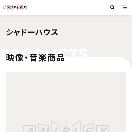
シャドーハウス
P
R
O
D
U
C
T
S
映像・音楽商品