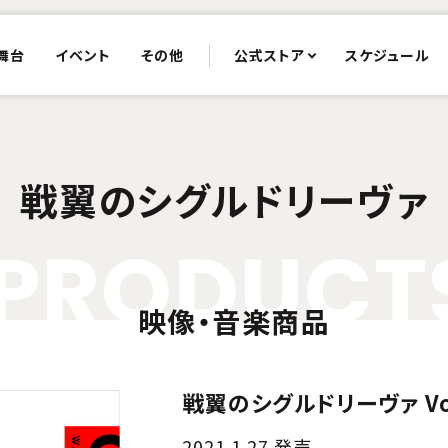
舞台
イベント
その他
公式ストア
スケジュール
戦翼のシグルドリーヴァ
P
R
O
D
U
C
T
映像・音楽商品
戦翼のシグルドリーヴァ Vol
2021.1.27 発売