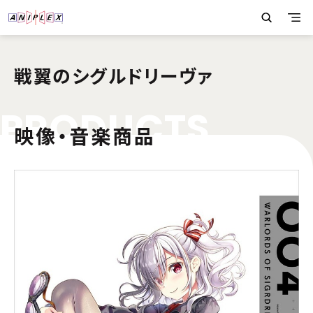
戦翼のシグルドリーヴァ
P
R
O
D
U
C
T
S
映像・音楽商品