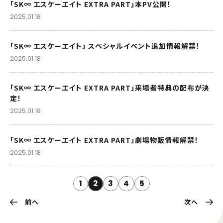
「SK∞ エスケーエイト EXTRA PART」本PV公開！
2025.01.18
「SK∞ エスケーエイト」 スペシャルイベント追加情報解禁！
2025.01.18
「SK∞ エスケーエイト EXTRA PART」来場者特典の配布が決
定！
2025.01.18
「SK∞ エスケーエイト EXTRA PART」劇場物販情報解禁！
2025.01.18
1
2
3
4
5
前へ
次へ