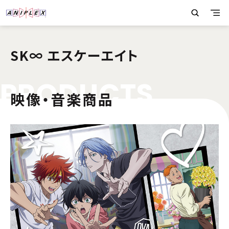
SK∞ エスケーエイト
P
R
O
D
U
C
T
S
映像・音楽商品