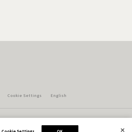
Cookie Settings
English
このホームページに掲載されている著作物の無断利用を禁じます。
© Aniplex Inc. All rights reserved.
Cookie Settings
OK