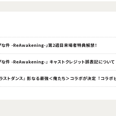
件 -ReAwakening-」第2週目来場者特典解禁！
件 -ReAwakening-』 キャストクレジット誤表記について
・ラストダンス』 影なる最強＜俺たち＞コラボが決定︕コラボ