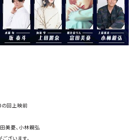
50の回上映前
富田美憂、小林親弘
がございます。