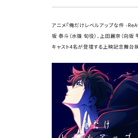
アニメ『俺だけレベルアップな件 -ReAw
坂 泰斗（水篠 旬役）、上田麗奈（向坂
キャスト4名が登壇する上映記念舞台