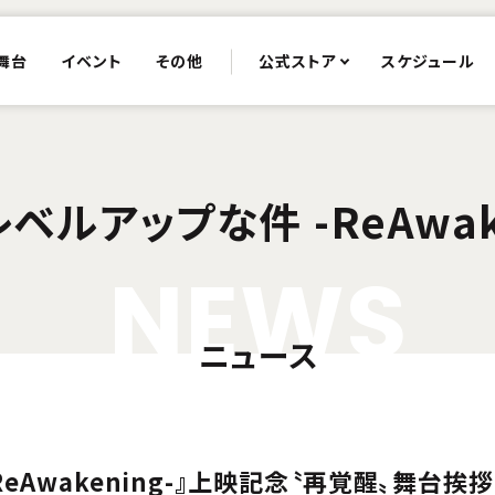
舞台
イベント
その他
公式ストア
スケジュール
ベルアップな件 -ReAwake
N
E
W
S
ニュース
eAwakening-』上映記念〝再覚醒〟舞台挨拶