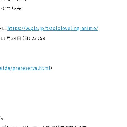
＞にて販売
L：
https://w.pia.jp/t/sololeveling-anime/
11月24日（日）23：59
/guide/prereserve.html
）
。