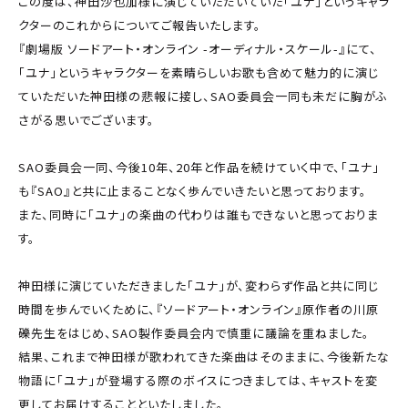
この度は、神田沙也加様に演じていただいていた「ユナ」というキャラ
クターのこれからについてご報告いたします。
『劇場版 ソードアート・オンライン -オーディナル・スケール-』にて、
「ユナ」というキャラクターを素晴らしいお歌も含めて魅力的に演じ
ていただいた神田様の悲報に接し、SAO委員会一同も未だに胸がふ
さがる思いでございます。
SAO委員会一同、今後10年、20年と作品を続けていく中で、「ユナ」
も『SAO』と共に止まることなく歩んでいきたいと思っております。
また、同時に「ユナ」の楽曲の代わりは誰もできないと思っておりま
す。
神田様に演じていただきました「ユナ」が、変わらず作品と共に同じ
時間を歩んでいくために、『ソードアート・オンライン』原作者の川原
礫先生をはじめ、SAO製作委員会内で慎重に議論を重ねました。
結果、これまで神田様が歌われてきた楽曲はそのままに、今後新たな
物語に「ユナ」が登場する際のボイスにつきましては、キャストを変
更してお届けすることといたしました。