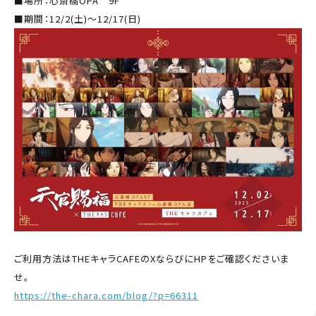
■場所：心斎橋OPA 9F
■期間：12/2(土)～12/17(日)
ご利用方法はTHEキャラCAFEのXならびにHPをご確認くださいま
せ。
https://the-chara.com/blog/?p=66311