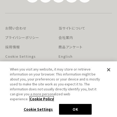
お問い合わせ
当サイトについて
プライバシーポリシー
会社案内
採用情報
商品アンケート
Cookie Settings
English
When you visit any website, it may store or retrieve
information on your browser. This information might be
about you, your preferences or your device and is mostly
used to make the site work as you expect it to. The
information does not usually directly identify you, but it
can give you a more personalized web
このホームページに掲載されている著作物の無断利用を禁じます。
experience.
Cookie Policy
© Aniplex Inc. All rights reserved.
Cookie Settings
OK