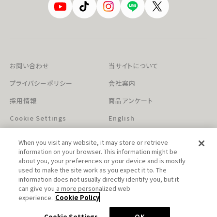
お問い合わせ
当サイトについて
プライバシーポリシー
会社案内
採用情報
商品アンケート
Cookie Settings
English
When you visit any website, it may store or retrieve
information on your browser. This information might be
about you, your preferences or your device and is mostly
used to make the site work as you expect it to. The
information does not usually directly identify you, but it
can give you a more personalized web
このホームページに掲載されている著作物の無断利用を禁じます。
experience.
Cookie Policy
© Aniplex Inc. All rights reserved.
Cookie Settings
OK